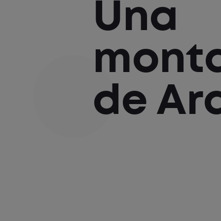
Una
mont
de A