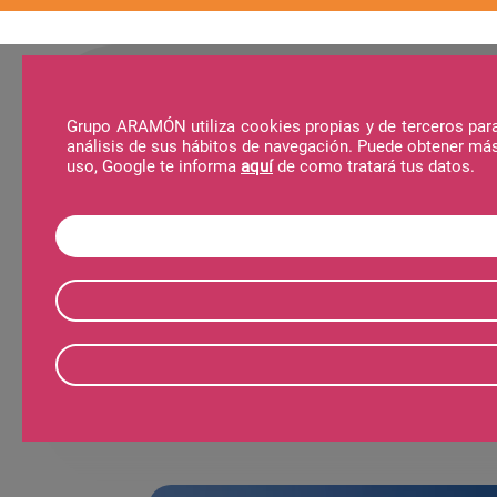
Grupo ARAMÓN utiliza cookies propias y de terceros para 
análisis de sus hábitos de navegación. Puede obtener má
La Station
Services
Activites
Offres
uso, Google te informa
aquí
de como tratará tus datos.