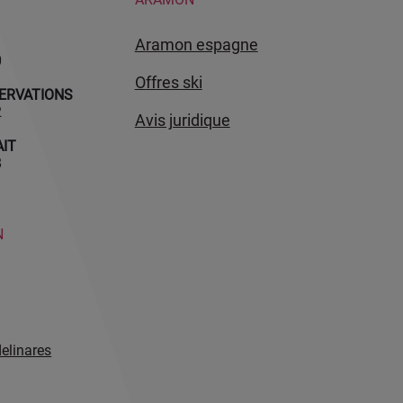
aramon espagne
0
offres ski
ERVATIONS
2
avis juridique
AIT
8
N
elinares