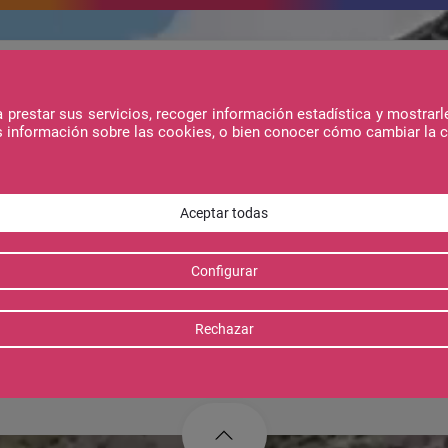
ojamientos
Ofertas
prestar sus servicios, recoger información estadística y mostrarl
s información sobre las cookies, o bien conocer cómo cambiar la 
Reservar
Telecabina Panticosa
Nº ha
e
Entrada - Salida
Apart
o
Ocup