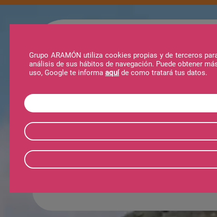
La Estación
Actividades
Noticias
Al
Grupo ARAMÓN utiliza cookies propias y de terceros para 
análisis de sus hábitos de navegación. Puede obtener má
uso, Google te informa
aquí
de como tratará tus datos.
Reservar
Reservar
Hotel
Actividades
Todo tipo d
Valle de Tena
alojamient