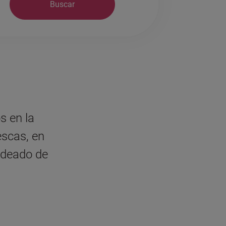
Buscar
s en la
escas, en
odeado de