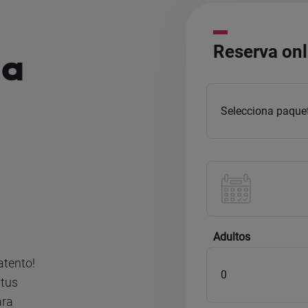
Reserva onl
la
Adultos
atento!
 tus
ara