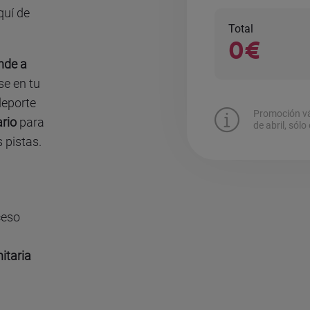
quí de
Total
0€
nde a
se en tu
deporte
Promoción vá
ario
para
de abril, sólo
 pistas.
ceso
itaria