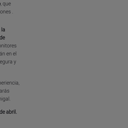
o
, que
tones .
 la
 de
onitores
án en el
egura y
eriencia,
tarás
igal.
e abril.