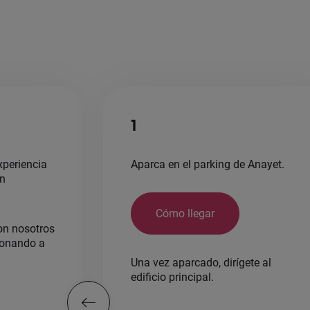
1
xperiencia
Aparca en el parking de Anayet.
on
Cómo llegar
on nosotros
ionando a
Una vez aparcado, dirígete al
edificio principal.