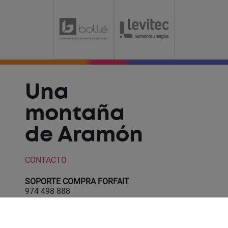
Una
montaña
de Aramón
CONTACTO
SOPORTE COMPRA FORFAIT
974 498 888
CONTACTO WHATSAPP
682 022 754