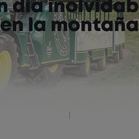
n día inolvidab
en la montaña