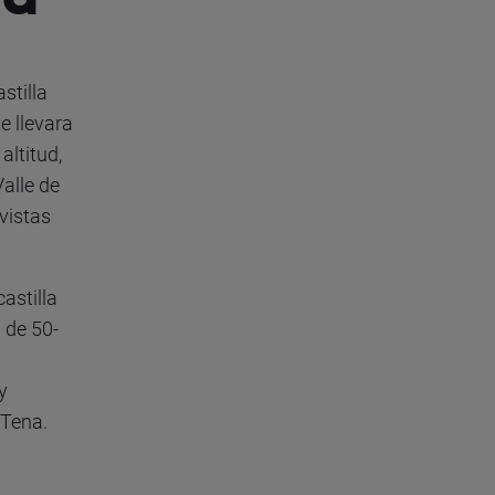
stilla
e llevara
altitud,
alle de
vistas
astilla
 de 50-
 y
 Tena.