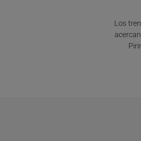
Los tre
acercan
Piri