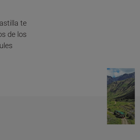
tilla te
s de los
aules