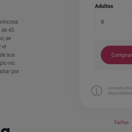
Adultos
anticosa
s de 45
o, se
 el
 de sus
Compra
pic-nic
optar por
Consulta los 
disponibilida
Tarifas
la