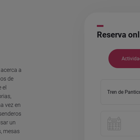
Reserva onl
Activida
 acerca a
tos de
e el
rias,
na vez en
 senderos
asar un
s, mesas