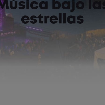
Música bajo la
estrellas