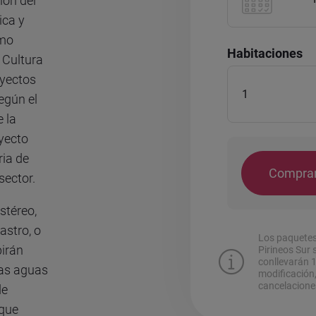
ión del
ica y
omo
Habitaciones
a Cultura
oyectos
egún el
e la
yecto
ria de
Comprar
sector.
stéreo,
astro, o
Los paquetes 
birán
Pirineos Su
conllevarán 
las aguas
modificación
cancelacione
de
 que