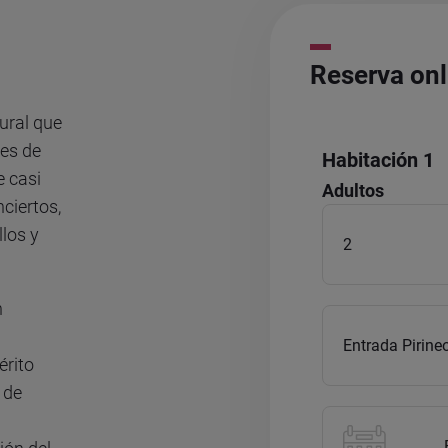
Reserva onl
tural que
des de
Habitación 1
e casi
Adultos
ciertos,
llos y
n
érito
 de